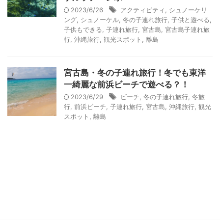
2023/6/26
アクティビティ
,
シュノーケリ
ング
,
シュノーケル
,
冬の子連れ旅行
,
子供と遊べる
,
子供もできる
,
子連れ旅行
,
宮古島
,
宮古島子連れ旅
行
,
沖縄旅行
,
観光スポット
,
離島
宮古島・冬の子連れ旅行！冬でも東洋
一綺麗な前浜ビーチで遊べる？！
2023/6/29
ビーチ
,
冬の子連れ旅行
,
冬旅
行
,
前浜ビーチ
,
子連れ旅行
,
宮古島
,
沖縄旅行
,
観光
スポット
,
離島