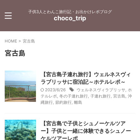
子供3人とわんこ旅行記・お出かけレポブログ
choco_trip
HOME
>
宮古島
宮古島
【宮古島子連れ旅行】ウェルネスヴィ
ラブリッサに宿泊記～ホテルレポ～
2023/6/26
ウェルネスヴィラブリッサ
,
ホ
テルレポ
,
冬の子連れ旅行
,
子連れ旅行
,
宮古島
,
沖
縄旅行
,
節約旅行
,
離島
【宮古島で子供とシュノーケルツア
ー】子供と一緒に体験できるシュノー
ケルツアーレポ